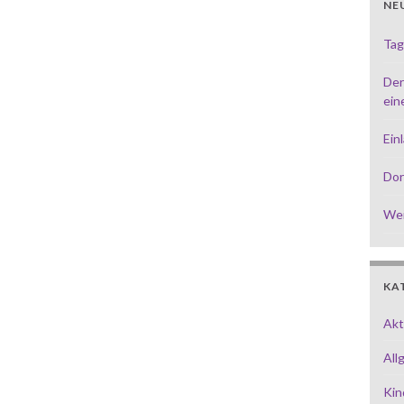
NE
Tag
Der
ein
Ein
Dor
Wei
KA
Akt
All
Kin