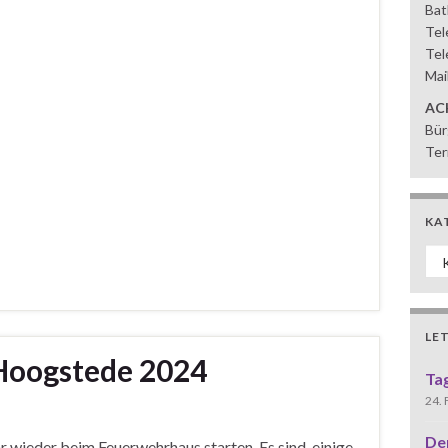
Bat
Tel
Tel
Mai
AC
Bür
Ter
KA
Ka
LE
 Hoogstede 2024
Ta
24.
De
 wieder beim Feuerwehrhaus starten. Es sind einige