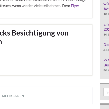
wün
freuen, wenn wieder viele teilnehmen. Dem
Flyer
Ad
10.
Ei
20
cks Besichtigung von
10.
n
Do
3. 
We
Bu
30.
Sea
MEHR LADEN