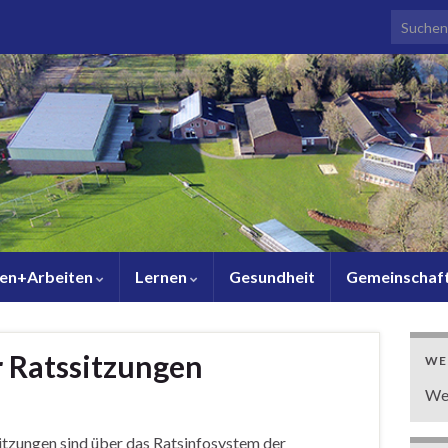
Search f
en+Arbeiten
Lernen
Gesundheit
Gemeinschaf
r Ratssitzungen
WE
We
itzungen sind über das Ratsinfosystem der