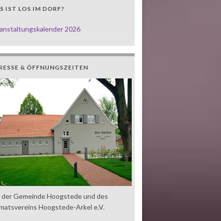
 IST LOS IM DORF?
anstaltungskalender 2026
RESSE & ÖFFNUNGSZEITEN
z der Gemeinde Hoogstede und des
matsvereins Hoogstede-Arkel e.V.