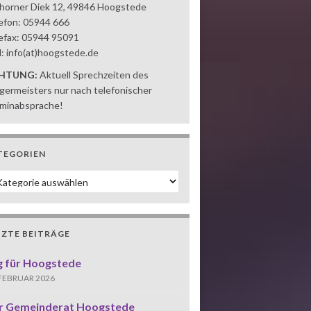
horner Diek 12, 49846 Hoogstede
efon: 05944 666
efax: 05944 95091
l: info(at)hoogstede.de
HTUNG:
Aktuell Sprechzeiten des
germeisters nur nach telefonischer
minabsprache!
TEGORIEN
tegorien
TZTE BEITRÄGE
g für Hoogstede
 FEBRUAR 2026
r Gemeinderat Hoogstede