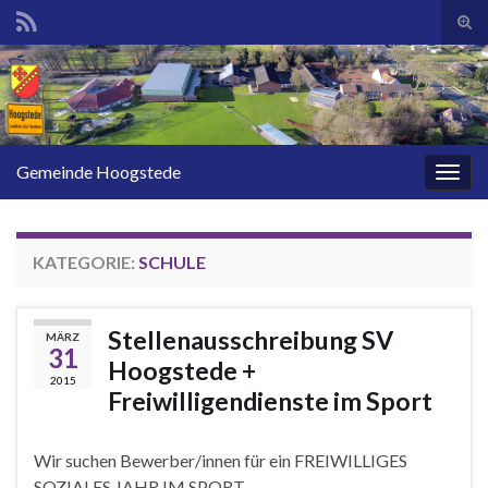
Suc
ums
Search for:
Gemeinde Hoogstede
Navi
umsc
KATEGORIE:
SCHULE
Stellenausschreibung SV
MÄRZ
31
Hoogstede +
2015
Freiwilligendienste im Sport
Wir suchen Bewerber/innen für ein FREIWILLIGES
SOZIALES JAHR IM SPORT