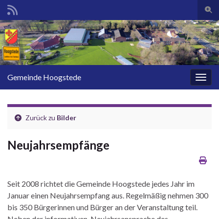
Such
Search for:
Gemeinde Hoogstede
Navig
Zurück zu
Bilder
Neujahrsempfänge
Seit 2008 richtet die Gemeinde Hoogstede jedes Jahr im
Januar einen Neujahrsempfang aus. Regelmäßig nehmen 300
bis 350 Bürgerinnen und Bürger an der Veranstaltung teil.
Neben der informativen Neujahrsansprache des