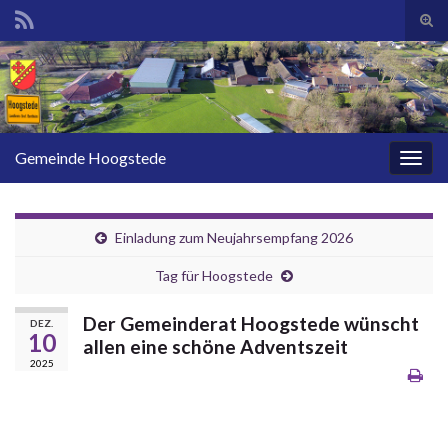
Suc
ums
Search for:
Gemeinde Hoogstede
Navi
umsc
Einladung zum Neujahrsempfang 2026
Tag für Hoogstede
Der Gemeinderat Hoogstede wünscht
DEZ.
10
allen eine schöne Adventszeit
2025