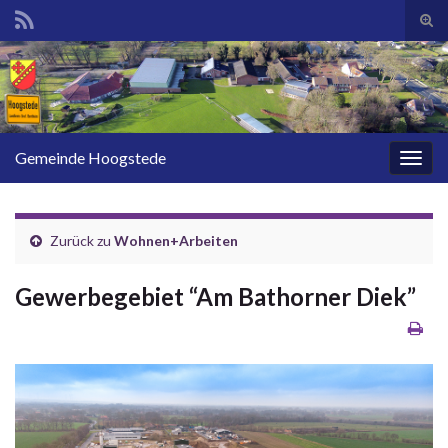
Suc
ums
Search for:
Gemeinde Hoogstede
Navi
umsc
Zurück zu
Wohnen+Arbeiten
Gewerbegebiet “Am Bathorner Diek”