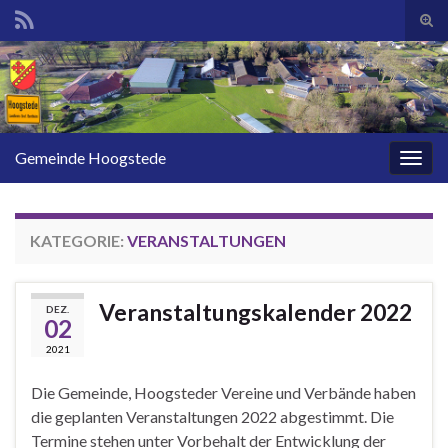
Suc
ums
Search for:
Gemeinde Hoogstede
Navi
umsc
KATEGORIE:
VERANSTALTUNGEN
Veranstaltungskalender 2022
DEZ.
02
2021
Die Gemeinde, Hoogsteder Vereine und Verbände haben
die geplanten Veranstaltungen 2022 abgestimmt. Die
Termine stehen unter Vorbehalt der Entwicklung der