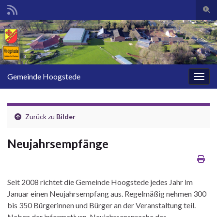
Such
Search for:
Gemeinde Hoogstede
Navig
Zurück zu
Bilder
Neujahrsempfänge
Seit 2008 richtet die Gemeinde Hoogstede jedes Jahr im
Januar einen Neujahrsempfang aus. Regelmäßig nehmen 300
bis 350 Bürgerinnen und Bürger an der Veranstaltung teil.
Neben der informativen Neujahrsansprache des