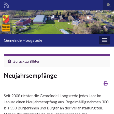
Such
Search for:
Gemeinde Hoogstede
Navig
Zurück zu
Bilder
Neujahrsempfänge
Seit 2008 richtet die Gemeinde Hoogstede jedes Jahr im
Januar einen Neujahrsempfang aus. Regelmäßig nehmen 300
bis 350 Bürgerinnen und Bürger an der Veranstaltung teil.
Neben der informativen Neujahrsansprache des