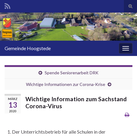
Suc
ums
Search for:
Gemeinde Hoogstede
Navi
umsc
Spende Seniorenarbeit DRK
Wichtige Informationen zur Corona-Krise
Wichtige Information zum Sachstand
MÄRZ
13
Corona-Virus
2020
Der Unterrichtsbetrieb für alle Schulen in der