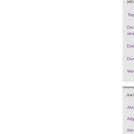
NE
Tag
Der
ein
Ein
Dor
Wei
KA
Akt
All
Kin