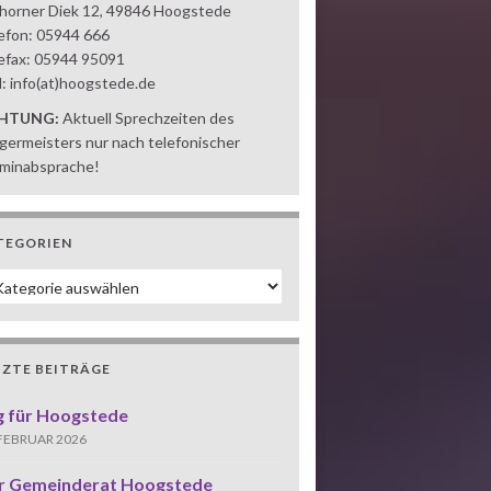
horner Diek 12, 49846 Hoogstede
efon: 05944 666
efax: 05944 95091
l: info(at)hoogstede.de
HTUNG:
Aktuell Sprechzeiten des
germeisters nur nach telefonischer
minabsprache!
TEGORIEN
tegorien
TZTE BEITRÄGE
g für Hoogstede
 FEBRUAR 2026
r Gemeinderat Hoogstede