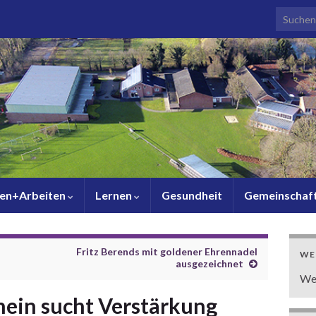
Search f
en+Arbeiten
Lernen
Gesundheit
Gemeinschaf
Fritz Berends mit goldener Ehrennadel
WE
ausgezeichnet
We
hein sucht Verstärkung