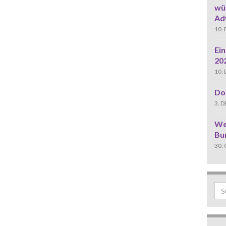
wün
Ad
10.
Ei
20
10.
Do
3. 
We
Bu
30.
Sea