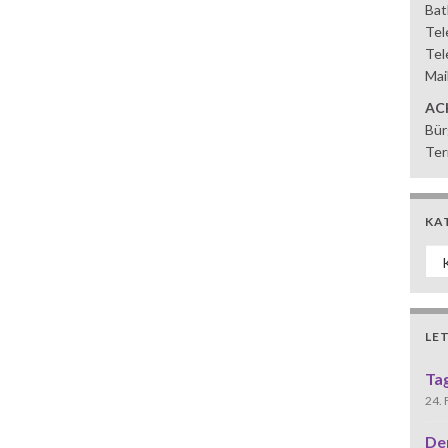
Bat
Tel
Tel
Mai
AC
Bür
Ter
KA
Ka
LE
Ta
24.
De