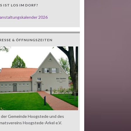
 IST LOS IM DORF?
anstaltungskalender 2026
RESSE & ÖFFNUNGSZEITEN
z der Gemeinde Hoogstede und des
matsvereins Hoogstede-Arkel e.V.