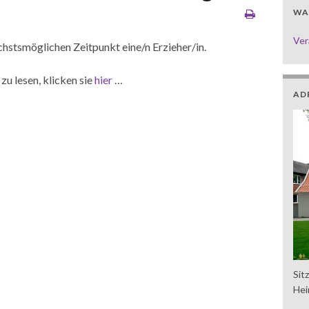
WAS
Ver
stsmöglichen Zeitpunkt eine/n Erzieher/in.
u lesen, klicken sie
hier
…
AD
Sit
Hei