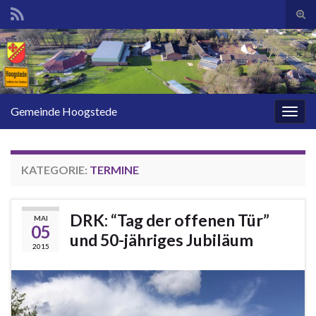
Suc
ums
Search for:
Gemeinde Hoogstede
Navi
umsc
KATEGORIE:
TERMINE
DRK: “Tag der offenen Tür”
MAI
05
und 50-jähriges Jubiläum
2015