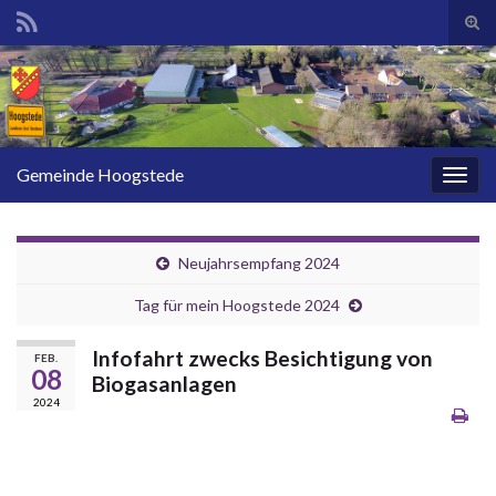
Suc
ums
Search for:
Gemeinde Hoogstede
Navi
umsc
Neujahrsempfang 2024
Tag für mein Hoogstede 2024
Infofahrt zwecks Besichtigung von
FEB.
08
Biogasanlagen
2024