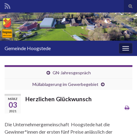
Suc
ums
Search for:
Gemeinde Hoogstede
Navi
umsc
GN-Jahresgespräch
Müllablagerung im Gewerbegebiet
Herzlichen Glückwunsch
MÄRZ
03
2021
Die Unternehmergemeinschaft Hoogstede hat die
Gewinner*innen der ersten fünf Preise anlässlich der