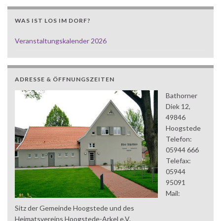
WAS IST LOS IM DORF?
Veranstaltungskalender 2026
ADRESSE & ÖFFNUNGSZEITEN
Bathorner
Diek 12,
49846
Hoogstede
Telefon:
05944 666
Telefax:
05944
95091
Mail:
Sitz der Gemeinde Hoogstede und des
Heimatsvereins Hoogstede-Arkel e.V.