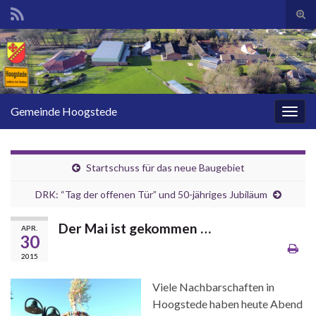
Suc
ums
Search for:
Gemeinde Hoogstede
Navi
umsc
Startschuss für das neue Baugebiet
DRK: “Tag der offenen Tür” und 50-jähriges Jubiläum
Der Mai ist gekommen …
APR.
30
2015
Viele Nachbarschaften in
Hoogstede haben heute Abend