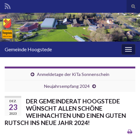
Suc
ums
Search for:
Gemeinde Hoogstede
Navi
umsc
Anmeldetage der KiTa Sonnenschein
Neujahrsempfang 2024
DER GEMEINDERAT HOOGSTEDE
DEZ.
23
WÜNSCHT ALLEN SCHÖNE
2023
WEIHNACHTEN UND EINEN GUTEN
RUTSCH INS NEUE JAHR 2024!