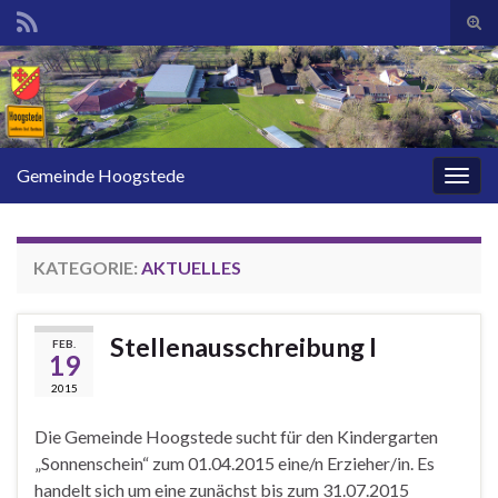
Suc
ums
Search for:
Gemeinde Hoogstede
Navi
umsc
KATEGORIE:
AKTUELLES
Stellenausschreibung I
FEB.
19
2015
Die Gemeinde Hoogstede sucht für den Kindergarten
„Sonnenschein“ zum 01.04.2015 eine/n Erzieher/in. Es
handelt sich um eine zunächst bis zum 31.07.2015