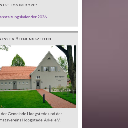
 IST LOS IM DORF?
anstaltungskalender 2026
RESSE & ÖFFNUNGSZEITEN
z der Gemeinde Hoogstede und des
matsvereins Hoogstede-Arkel e.V.