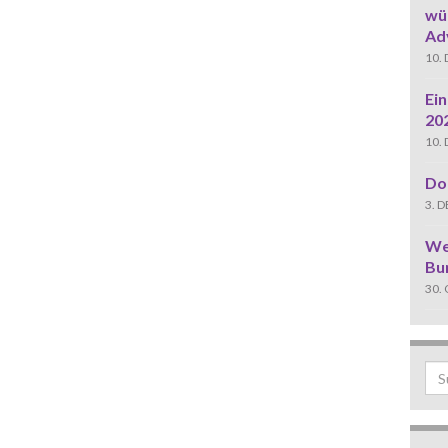
wün
Ad
10.
Ei
20
10.
Do
3. 
We
Bu
30.
Sea