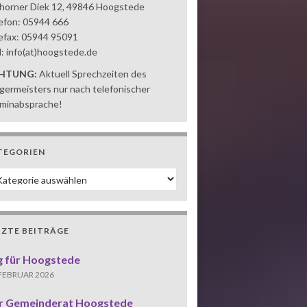
horner Diek 12, 49846 Hoogstede
efon: 05944 666
efax: 05944 95091
l: info(at)hoogstede.de
HTUNG:
Aktuell Sprechzeiten des
germeisters nur nach telefonischer
minabsprache!
TEGORIEN
tegorien
TZTE BEITRÄGE
g für Hoogstede
 FEBRUAR 2026
r Gemeinderat Hoogstede