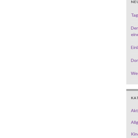
NE
Tag
Der
ein
Ein
Dor
Wei
KA
Akt
All
Kin