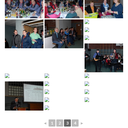
◄
1
2
3
4
►