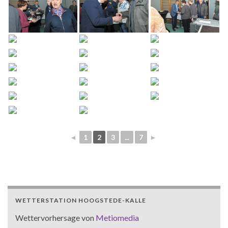
◄
1
2
3
...
7
►
WETTERSTATION HOOGSTEDE-KALLE
Wettervorhersage von
Metiomedia