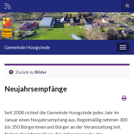
Such
Search for:
Gemeinde Hoogstede
Navig
Zurück zu
Bilder
Neujahrsempfänge
Seit 2008 richtet die Gemeinde Hoogstede jedes Jahr im
Januar einen Neujahrsempfang aus. Regelmäßig nehmen 300
bis 350 Bürgerinnen und Bürger an der Veranstaltung teil.
Neben der informativen Neujahrsansprache des