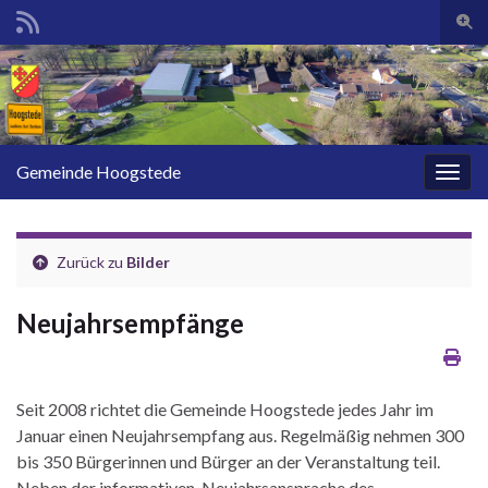
Such
Search for:
Gemeinde Hoogstede
Navig
Zurück zu
Bilder
Neujahrsempfänge
Seit 2008 richtet die Gemeinde Hoogstede jedes Jahr im
Januar einen Neujahrsempfang aus. Regelmäßig nehmen 300
bis 350 Bürgerinnen und Bürger an der Veranstaltung teil.
Neben der informativen Neujahrsansprache des