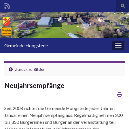
Such
Search for:
Gemeinde Hoogstede
Navig
Zurück zu
Bilder
Neujahrsempfänge
Seit 2008 richtet die Gemeinde Hoogstede jedes Jahr im
Januar einen Neujahrsempfang aus. Regelmäßig nehmen 300
bis 350 Bürgerinnen und Bürger an der Veranstaltung teil.
Neben der informativen Neujahrsansprache des